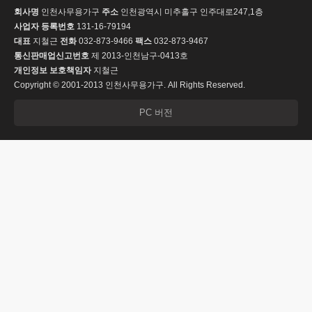
회사명
인천사무용가구
주소
인천광역시 미추홀구 인주대로247,1층
사업자 등록번호
131-16-79194
대표
지철근
전화
032-873-9466
팩스
032-873-9467
통신판매업신고번호
제 2013-인천남구-0413호
개인정보 보호책임자
지철근
Copyright © 2001-2013 인천사무용가구. All Rights Reserved.
PC 버전