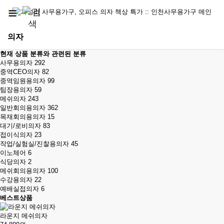
의자
현재 상품 분류와 관련된 분류
사무용의자
292
중역CEO의자
82
중역임원용의자
99
팀장용의자
59
메쉬의자
243
일반회의용의자
362
목재회의용의자
15
대기/로비의자
83
접이식의자
23
작업/실험실/진찰용의자
45
이노체어
6
식당의자
2
메쉬회의용의자
100
수강용의자
22
예배실접의자
6
베스트상품
라운지 메쉬의자