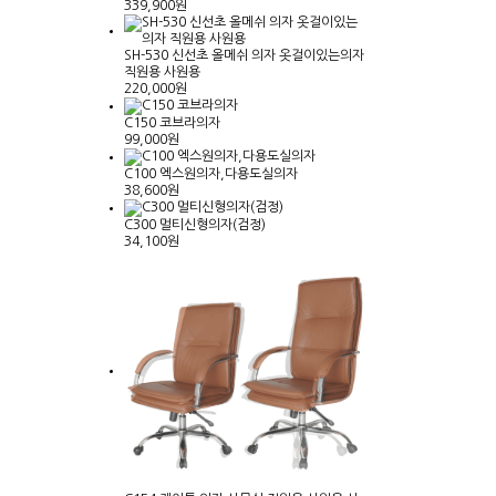
339,900원
SH-530 신선초 올메쉬 의자 옷걸이있는의자
직원용 사원용
220,000원
C150 코브라의자
99,000원
C100 엑스원의자,다용도실의자
38,600원
C300 멀티신형의자(검정)
34,100원