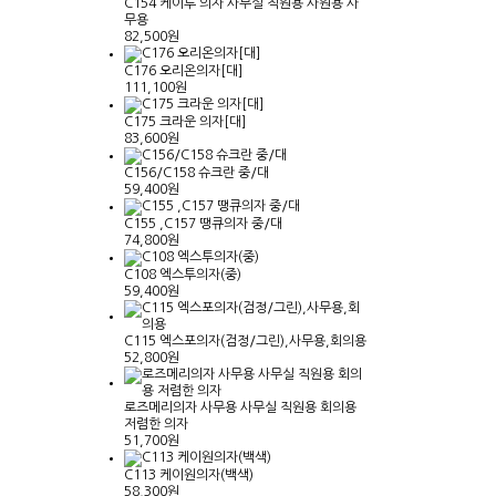
C154 케이투 의자 사무실 직원용 사원용 사
무용
82,500원
C176 오리온의자[대]
111,100원
C175 크라운 의자[대]
83,600원
C156/C158 슈크란 중/대
59,400원
C155 ,C157 땡큐의자 중/대
74,800원
C108 엑스투의자(중)
59,400원
C115 엑스포의자(검정/그린),사무용,회의용
52,800원
로즈메리의자 사무용 사무실 직원용 회의용
저렴한 의자
51,700원
C113 케이원의자(백색)
58,300원