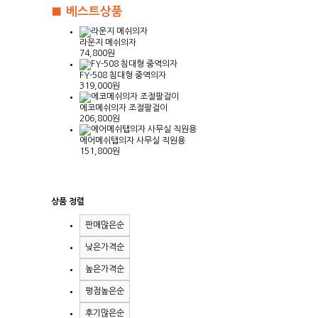
■ 베스트상품
라운지 메쉬의자
74,800원
FY-508 침대형 중역의자
319,000원
에코메쉬의자 조절팔걸이
206,800원
에어메쉬탭의자 사무실 직원용
151,800원
상품 정렬
판매많은순
낮은가격순
높은가격순
평점높은순
후기많은순