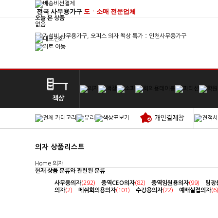
전국 사무용가구
도ㆍ소매 전문업체
오늘 본 상품
없음
의자 상품리스트
Home
의자
현재 상품 분류와 관련된 분류
사무용의자
(292)
중역CEO의자
(82)
중역임원용의자
(99)
팀장
의자
(2)
메쉬회의용의자
(101)
수강용의자
(22)
예배실접의자
(6