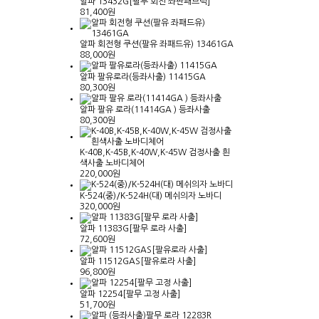
알파 13432G[팔무 회전 좌판패브릭]
81,400원
알파 회전형 쿠션(팔유 좌패드유) 13461GA
88,000원
알파 팔유로라(등좌사출) 11415GA
80,300원
알파 팔유 로라(11414GA ) 등좌사출
80,300원
K-40B,K-45B,K-40W,K-45W 검정사출 흰
색사출 노바디체어
220,000원
K-524(중)/K-524H(대) 메쉬의자 노바디
320,000원
알파 11383G[팔무 로라 사출]
72,600원
알파 11512GAS[팔유로라 사출]
96,800원
알파 12254[팔무 고정 사출]
51,700원