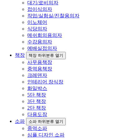
대기/로비의자
접이식의자
작업/실험실/진찰용의자
이노체어
식당의자
메쉬회의용의자
수강용의자
예배실접의자
책장
책장 하위분류 열기
사무용책장
중역용책장
크레덴자
인테리어 장식장
화일박스
5단 책장
3단 책장
2단 책장
다용도장
소파
소파 하위분류 열기
중역소파
심플 디자인 소파