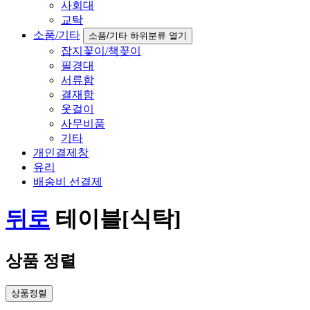
사회대
교탁
소품/기타
소품/기타 하위분류 열기
잡지꽃이/책꽂이
필경대
서류함
결재함
옷걸이
사무비품
기타
개인결제창
유리
배송비 선결제
뒤로
테이블[식탁]
상품 정렬
상품정렬