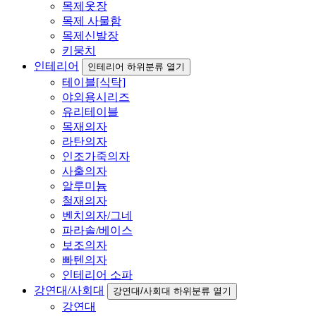
목제옷장
목제 사물함
목제신발장
키뭉치
인테리어
인테리어 하위분류 열기
테이블[식탁]
야외용시리즈
유리테이블
목재의자
라탄의자
인조가죽의자
사출의자
알루미늄
철재의자
벤치의자/그네
파라솔/베이스
보조의자
빠텐의자
인테리어 소파
강연대/사회대
강연대/사회대 하위분류 열기
강연대