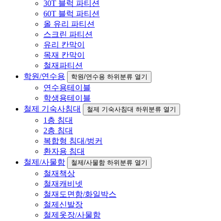
30T 블럭 파티션
60T 블럭 파티션
올 유리 파티션
스크린 파티션
유리 칸막이
목재 칸막이
철재파티션
학원/연수용
학원/연수용 하위분류 열기
연수용테이블
학생용테이블
철제 기숙사침대
철제 기숙사침대 하위분류 열기
1층 침대
2층 침대
복합형 침대/벙커
환자용 침대
철제/사물함
철제/사물함 하위분류 열기
철재책상
철재캐비넷
철재도면함/화일박스
철제신발장
철제옷장/사물함