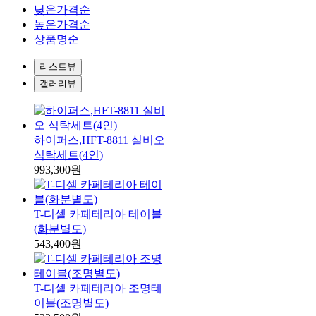
낮은가격순
높은가격순
상품명순
리스트뷰
갤러리뷰
하이퍼스,HFT-8811 실비오
식탁세트(4인)
993,300원
T-디셀 카페테리아 테이블
(화분별도)
543,400원
T-디셀 카페테리아 조명테
이블(조명별도)