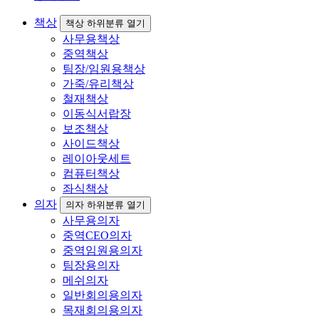
책상
책상 하위분류 열기
사무용책상
중역책상
팀장/임원용책상
가죽/유리책상
철재책상
이동식서랍장
보조책상
사이드책상
레이아웃세트
컴퓨터책상
좌식책상
의자
의자 하위분류 열기
사무용의자
중역CEO의자
중역임원용의자
팀장용의자
메쉬의자
일반회의용의자
목재회의용의자