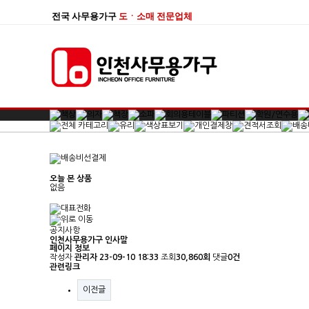
전국 사무용가구
도ㆍ소매 전문업체
오늘 본 상품
없음
공지사항
인천사무용가구 인사말
페이지 정보
작성자
관리자
23-09-10 18:33
조회
30,860회
댓글
0건
관련링크
이전글