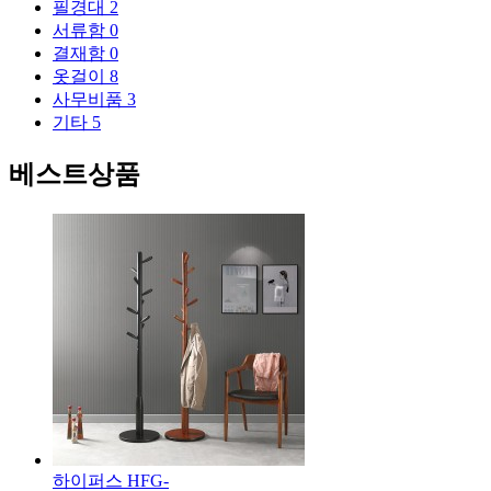
필경대
2
서류함
0
결재함
0
옷걸이
8
사무비품
3
기타
5
베스트상품
하이퍼스 HFG-