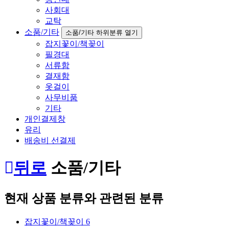
사회대
교탁
소품/기타
소품/기타 하위분류 열기
잡지꽃이/책꽂이
필경대
서류함
결재함
옷걸이
사무비품
기타
개인결제창
유리
배송비 선결제
뒤로
소품/기타
현재 상품 분류와 관련된 분류
잡지꽃이/책꽂이
6