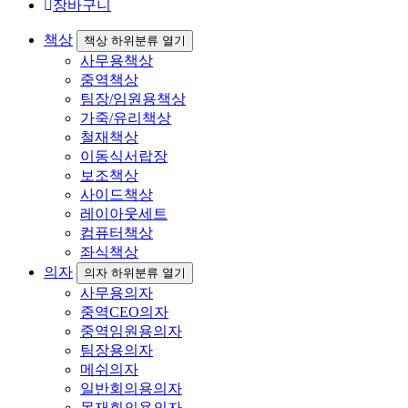
장바구니
책상
책상 하위분류 열기
사무용책상
중역책상
팀장/임원용책상
가죽/유리책상
철재책상
이동식서랍장
보조책상
사이드책상
레이아웃세트
컴퓨터책상
좌식책상
의자
의자 하위분류 열기
사무용의자
중역CEO의자
중역임원용의자
팀장용의자
메쉬의자
일반회의용의자
목재회의용의자