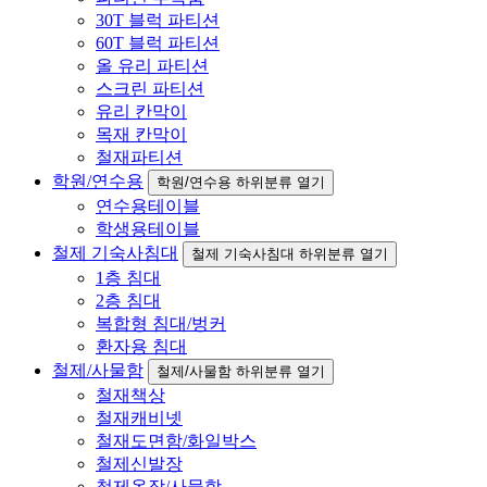
30T 블럭 파티션
60T 블럭 파티션
올 유리 파티션
스크린 파티션
유리 칸막이
목재 칸막이
철재파티션
학원/연수용
학원/연수용 하위분류 열기
연수용테이블
학생용테이블
철제 기숙사침대
철제 기숙사침대 하위분류 열기
1층 침대
2층 침대
복합형 침대/벙커
환자용 침대
철제/사물함
철제/사물함 하위분류 열기
철재책상
철재캐비넷
철재도면함/화일박스
철제신발장
철제옷장/사물함