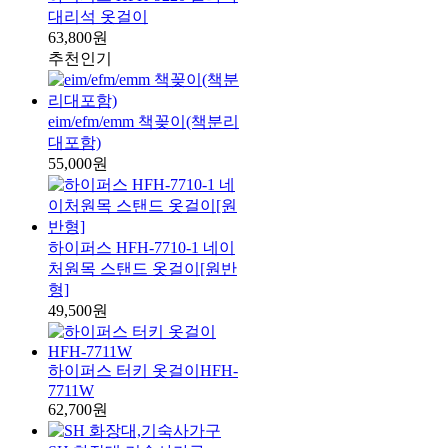
대리석 옷걸이
63,800원
추천
인기
eim/efm/emm 책꽂이(책분리
대포함)
55,000원
하이퍼스 HFH-7710-1 네이
처원목 스탠드 옷걸이[원반
형]
49,500원
하이퍼스 터키 옷걸이HFH-
7711W
62,700원