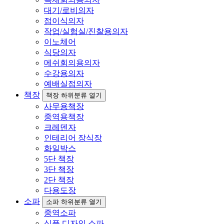
대기/로비의자
접이식의자
작업/실험실/진찰용의자
이노체어
식당의자
메쉬회의용의자
수강용의자
예배실접의자
책장
책장 하위분류 열기
사무용책장
중역용책장
크레덴자
인테리어 장식장
화일박스
5단 책장
3단 책장
2단 책장
다용도장
소파
소파 하위분류 열기
중역소파
심플 디자인 소파