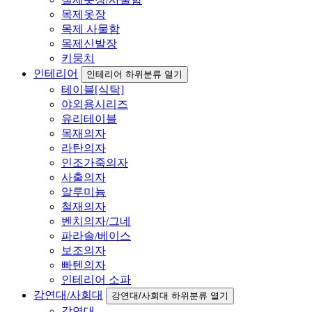
목제옷장
목제 사물함
목제신발장
키뭉치
인테리어
인테리어 하위분류 열기
테이블[식탁]
야외용시리즈
유리테이블
목재의자
라탄의자
인조가죽의자
사출의자
알루미늄
철재의자
벤치의자/그네
파라솔/베이스
보조의자
빠텐의자
인테리어 소파
강연대/사회대
강연대/사회대 하위분류 열기
강연대