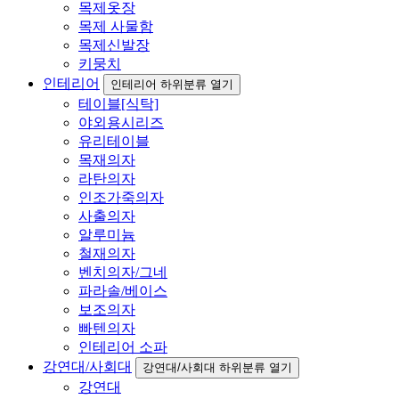
목제옷장
목제 사물함
목제신발장
키뭉치
인테리어
인테리어 하위분류 열기
테이블[식탁]
야외용시리즈
유리테이블
목재의자
라탄의자
인조가죽의자
사출의자
알루미늄
철재의자
벤치의자/그네
파라솔/베이스
보조의자
빠텐의자
인테리어 소파
강연대/사회대
강연대/사회대 하위분류 열기
강연대