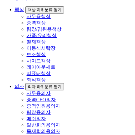
책상
책상 하위분류 열기
사무용책상
중역책상
팀장/임원용책상
가죽/유리책상
철재책상
이동식서랍장
보조책상
사이드책상
레이아웃세트
컴퓨터책상
좌식책상
의자
의자 하위분류 열기
사무용의자
중역CEO의자
중역임원용의자
팀장용의자
메쉬의자
일반회의용의자
목재회의용의자