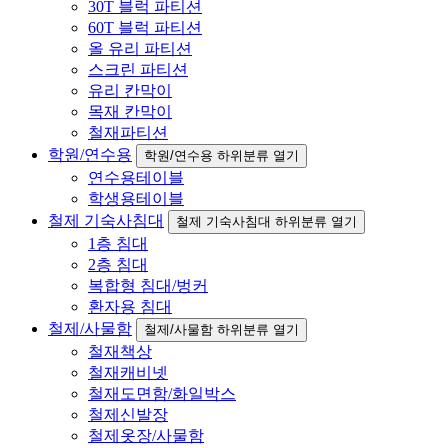
30T 블럭 파티션
60T 블럭 파티션
올 유리 파티션
스크린 파티션
유리 칸막이
목재 칸막이
철재파티션
학원/연수용
학원/연수용 하위분류 열기
연수용테이블
학생용테이블
철제 기숙사침대
철제 기숙사침대 하위분류 열기
1층 침대
2층 침대
복합형 침대/벙커
환자용 침대
철제/사물함
철제/사물함 하위분류 열기
철재책상
철재캐비넷
철재도면함/화일박스
철제신발장
철제옷장/사물함