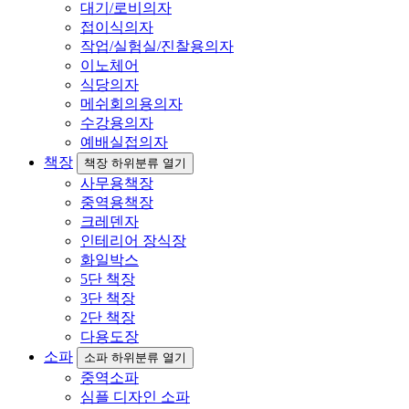
대기/로비의자
접이식의자
작업/실험실/진찰용의자
이노체어
식당의자
메쉬회의용의자
수강용의자
예배실접의자
책장
책장 하위분류 열기
사무용책장
중역용책장
크레덴자
인테리어 장식장
화일박스
5단 책장
3단 책장
2단 책장
다용도장
소파
소파 하위분류 열기
중역소파
심플 디자인 소파