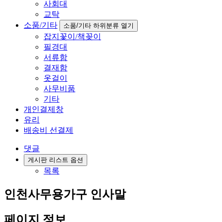
사회대
교탁
소품/기타
소품/기타 하위분류 열기
잡지꽃이/책꽂이
필경대
서류함
결재함
옷걸이
사무비품
기타
개인결제창
유리
배송비 선결제
댓글
게시판 리스트 옵션
목록
인천사무용가구 인사말
페이지 정보