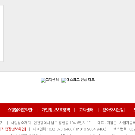
|
쇼핑몰이용약관
|
개인정보보호정책
|
고객센터
|
찾아오시는길
|
|
구
|
사업장소재지 : 인천광역시 남구 용현동 104-6번지 1F
|
대표 : 지철근 | 사업자등록번
[사업장정보확인]
|
대표전화 : 032-873-9466 (HP 010-9064-9466)
|
팩스번호 : 032