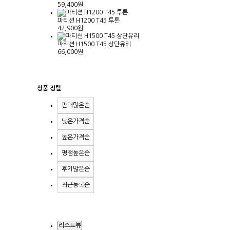
59,400원
파티션 H1200 T45 투톤
42,900원
파티션 H1500 T45 상단유리
66,000원
상품 정렬
판매많은순
낮은가격순
높은가격순
평점높은순
후기많은순
최근등록순
리스트뷰