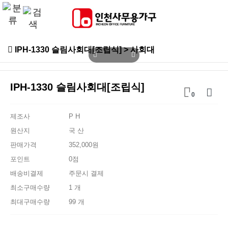
IPH-1330 슬림사회대[조립식] > 사회대
IPH-1330 슬림사회대[조립식]
0
제조사
P H
원산지
국 산
판매가격
352,000원
포인트
0점
배송비결제
주문시 결제
최소구매수량
1 개
최대구매수량
99 개