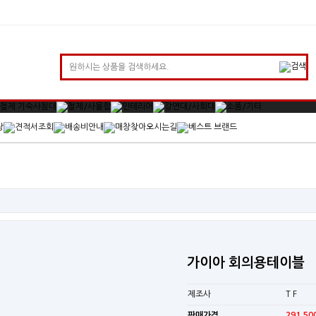
가이아 회의용테이블
제조사
T F
판매가격
291,50