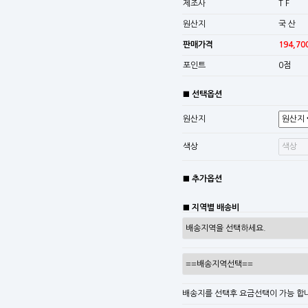
제조사
T F
원산지
국 산
판매가격
194,70
포인트
0점
■ 선택옵션
원산지
색상
■ 추가옵션
■ 지역별 배송비
배송지를 선택후 요금선택이 가능 합