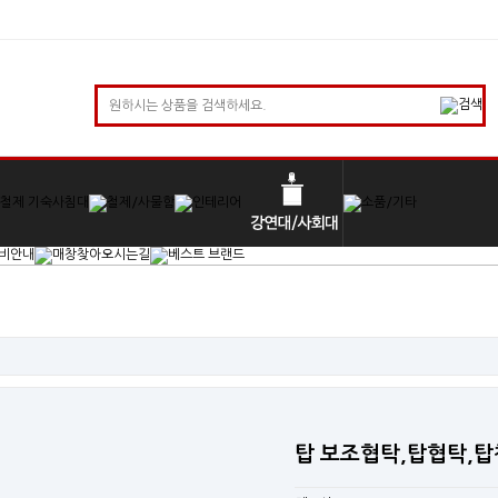
탑 보조협탁,탑협탁,