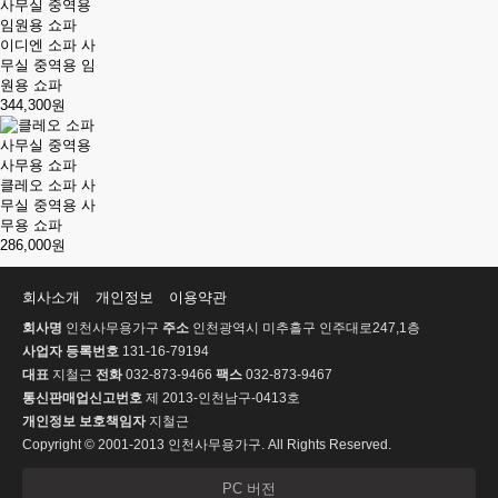
이디엔 소파 사
무실 중역용 임
원용 쇼파
344,300원
클레오 소파 사
무실 중역용 사
무용 쇼파
286,000원
회사소개
개인정보
이용약관
회사명
인천사무용가구
주소
인천광역시 미추홀구 인주대로247,1층
사업자 등록번호
131-16-79194
대표
지철근
전화
032-873-9466
팩스
032-873-9467
통신판매업신고번호
제 2013-인천남구-0413호
개인정보 보호책임자
지철근
Copyright © 2001-2013 인천사무용가구. All Rights Reserved.
PC 버전