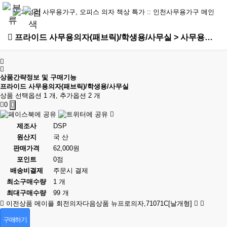
프라이드 사무용의자(패브릭)/학생용/사무실 > 사무용의자
상품간략정보 및 구매기능
프라이드 사무용의자(패브릭)/학생용/사무실
상품 선택옵션 1 개, 추가옵션 2 개
0
제조사
DSP
원산지
국 산
판매가격
62,000원
포인트
0점
배송비결제
주문시 결제
최소구매수량
1 개
최대구매수량
99 개
이전상품
메이플 회전의자
다음상품
뉴프로의자,71071C[날개형]
구매하기