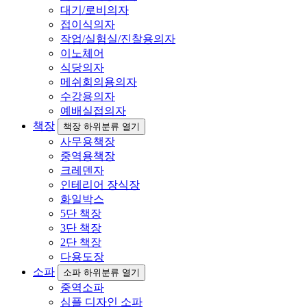
대기/로비의자
접이식의자
작업/실험실/진찰용의자
이노체어
식당의자
메쉬회의용의자
수강용의자
예배실접의자
책장
책장 하위분류 열기
사무용책장
중역용책장
크레덴자
인테리어 장식장
화일박스
5단 책장
3단 책장
2단 책장
다용도장
소파
소파 하위분류 열기
중역소파
심플 디자인 소파