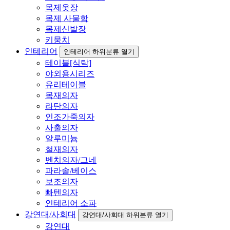
목제옷장
목제 사물함
목제신발장
키뭉치
인테리어
인테리어 하위분류 열기
테이블[식탁]
야외용시리즈
유리테이블
목재의자
라탄의자
인조가죽의자
사출의자
알루미늄
철재의자
벤치의자/그네
파라솔/베이스
보조의자
빠텐의자
인테리어 소파
강연대/사회대
강연대/사회대 하위분류 열기
강연대