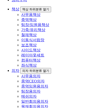
책상
책상 하위분류 열기
사무용책상
중역책상
팀장/임원용책상
가죽/유리책상
철재책상
이동식서랍장
보조책상
사이드책상
레이아웃세트
컴퓨터책상
좌식책상
의자
의자 하위분류 열기
사무용의자
중역CEO의자
중역임원용의자
팀장용의자
메쉬의자
일반회의용의자
목재회의용의자