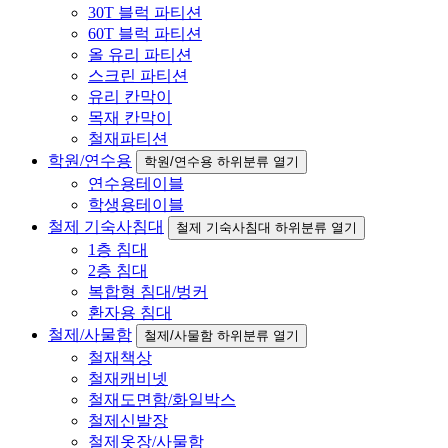
30T 블럭 파티션
60T 블럭 파티션
올 유리 파티션
스크린 파티션
유리 칸막이
목재 칸막이
철재파티션
학원/연수용
학원/연수용 하위분류 열기
연수용테이블
학생용테이블
철제 기숙사침대
철제 기숙사침대 하위분류 열기
1층 침대
2층 침대
복합형 침대/벙커
환자용 침대
철제/사물함
철제/사물함 하위분류 열기
철재책상
철재캐비넷
철재도면함/화일박스
철제신발장
철제옷장/사물함