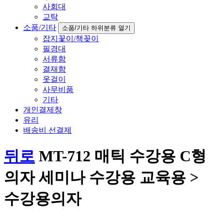
사회대
교탁
소품/기타
소품/기타 하위분류 열기
잡지꽃이/책꽂이
필경대
서류함
결재함
옷걸이
사무비품
기타
개인결제창
유리
배송비 선결제
뒤로
MT-712 매틱 수강용 C형
의자 세미나 수강용 교육용 >
수강용의자