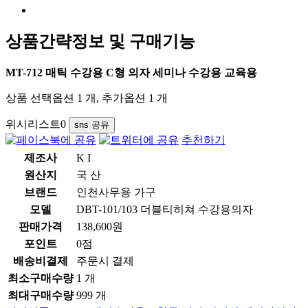
상품간략정보 및 구매기능
MT-712 매틱 수강용 C형 의자 세미나 수강용 교육용
상품 선택옵션 1 개, 추가옵션 1 개
위시리스트
0
sns 공유
추천하기
제조사
K I
원산지
국 산
브랜드
인천사무용 가구
모델
DBT-101/103 더블티히쳐 수강용의자
판매가격
138,600원
포인트
0점
배송비결제
주문시 결제
최소구매수량
1 개
최대구매수량
999 개