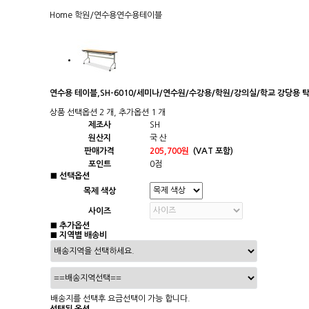
Home
학원/연수용
연수용테이블
연수용 테이블,SH-6010/세미나/연수원/수강용/학원/강의실/학교 강당용 
상품 선택옵션 2 개, 추가옵션 1 개
제조사
SH
원산지
국 산
판매가격
205,700원
(VAT 포함)
포인트
0점
■ 선택옵션
목제 색상
사이즈
■ 추가옵션
■ 지역별 배송비
배송지를 선택후 요금선택이 가능 합니다.