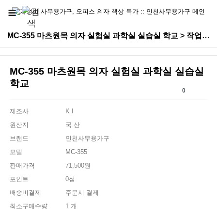
MC-355 마츠원목 의자 실험실 과학실 실습실 학교 > 작업/실험실/진찰용의자
MC-355 마츠원목 의자 실험실 과학실 실습실
학교
0
제조사
K I
원산지
국 산
브랜드
인천사무용가구
모델
MC-355
판매가격
71,500원
포인트
0점
배송비결제
주문시 결제
최소구매수량
1 개