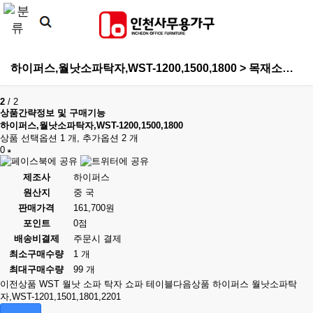
하이퍼스,월낫소파탁자,WST-1200,1500,1800 > 목재소파탁자
2
/
2
상품간략정보 및 구매기능
하이퍼스,월낫소파탁자,WST-1200,1500,1800
상품 선택옵션 1 개, 추가옵션 2 개
0
제조사
하이퍼스
원산지
중 국
판매가격
161,700원
포인트
0점
배송비결제
주문시 결제
최소구매수량
1 개
최대구매수량
99 개
이전상품
WST 월낫 소파 탁자 쇼파 테이블
다음상품
하이퍼스 월낫소파탁
자,WST-1201,1501,1801,2201