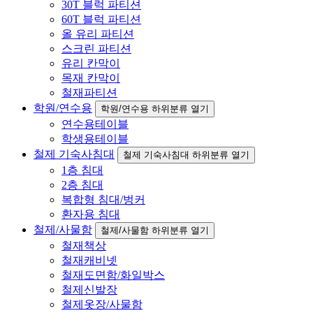
30T 블럭 파티션
60T 블럭 파티션
올 유리 파티션
스크린 파티션
유리 칸막이
목재 칸막이
철재파티션
학원/연수용
학원/연수용 하위분류 열기
연수용테이블
학생용테이블
철제 기숙사침대
철제 기숙사침대 하위분류 열기
1층 침대
2층 침대
복합형 침대/벙커
환자용 침대
철제/사물함
철제/사물함 하위분류 열기
철재책상
철재캐비넷
철재도면함/화일박스
철제신발장
철제옷장/사물함