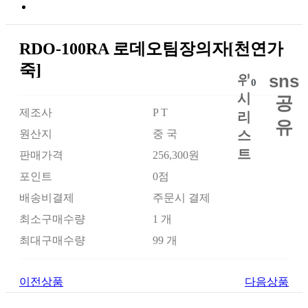
RDO-100RA 로데오팀장의자[천연가
죽]
sns
위
0
시
공
제조사
P T
리
유
원산지
중 국
스
트
판매가격
256,300원
포인트
0점
배송비결제
주문시 결제
최소구매수량
1 개
최대구매수량
99 개
이전상품
다음상품