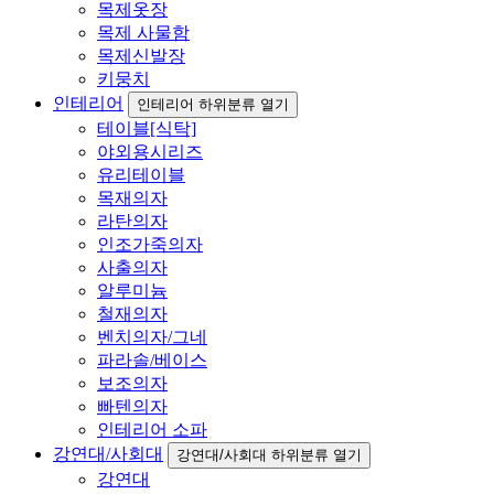
목제옷장
목제 사물함
목제신발장
키뭉치
인테리어
인테리어 하위분류 열기
테이블[식탁]
야외용시리즈
유리테이블
목재의자
라탄의자
인조가죽의자
사출의자
알루미늄
철재의자
벤치의자/그네
파라솔/베이스
보조의자
빠텐의자
인테리어 소파
강연대/사회대
강연대/사회대 하위분류 열기
강연대