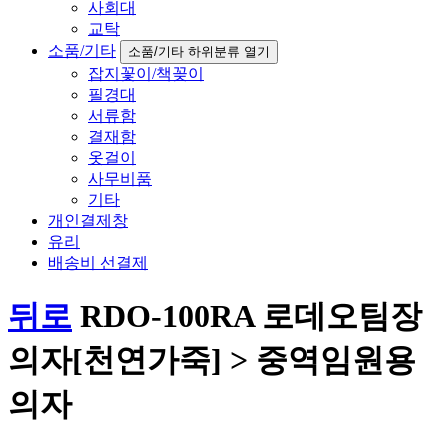
사회대
교탁
소품/기타
소품/기타 하위분류 열기
잡지꽃이/책꽂이
필경대
서류함
결재함
옷걸이
사무비품
기타
개인결제창
유리
배송비 선결제
뒤로
RDO-100RA 로데오팀장
의자[천연가죽] > 중역임원용
의자