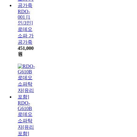
RDO-
001 [1
인/3인]
로데오
소파 가
공가죽
451,000
원
RDO-
G610B
로데오
소파탁
자[유리
포함]