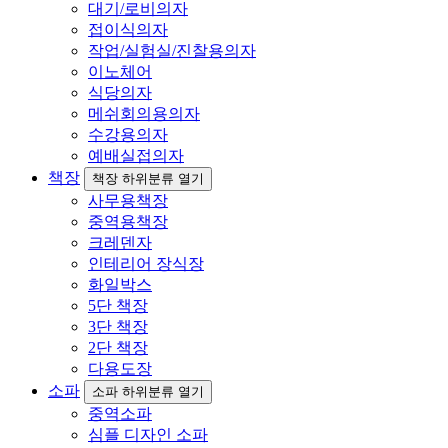
대기/로비의자
접이식의자
작업/실험실/진찰용의자
이노체어
식당의자
메쉬회의용의자
수강용의자
예배실접의자
책장
책장 하위분류 열기
사무용책장
중역용책장
크레덴자
인테리어 장식장
화일박스
5단 책장
3단 책장
2단 책장
다용도장
소파
소파 하위분류 열기
중역소파
심플 디자인 소파