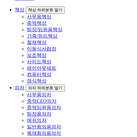
책상
책상 하위분류 열기
사무용책상
중역책상
팀장/임원용책상
가죽/유리책상
철재책상
이동식서랍장
보조책상
사이드책상
레이아웃세트
컴퓨터책상
좌식책상
의자
의자 하위분류 열기
사무용의자
중역CEO의자
중역임원용의자
팀장용의자
메쉬의자
일반회의용의자
목재회의용의자