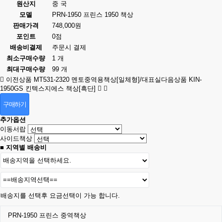
원산지
중 국
모델
PRN-1950 프린스 1950 책상
판매가격
748,000원
포인트
0점
배송비결제
주문시 결제
최소구매수량
1 개
최대구매수량
99 개
이전상품
MT531-2320 멘토중역용책상[일체형]/대표실
다음상품
KIN-
1950GS 킨텍스지에스 책상[흑단]
구매하기
추가옵션
이동서랍
사이드책상
■ 지역별 배송비
배송지를 선택후 요금선택이 가능 합니다.
PRN-1950 프린스 중역책상