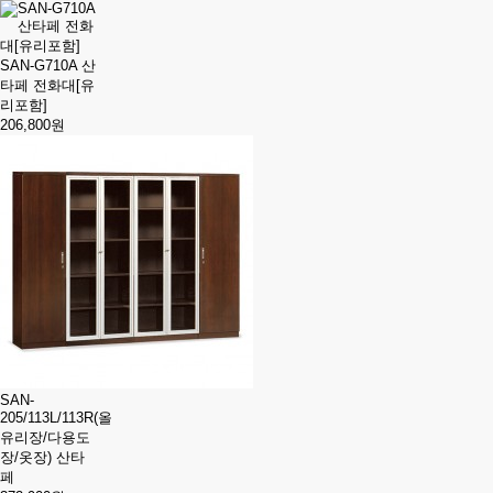
SAN-G710A 산
타페 전화대[유
리포함]
206,800원
SAN-
205/113L/113R(올
유리장/다용도
장/옷장) 산타
페