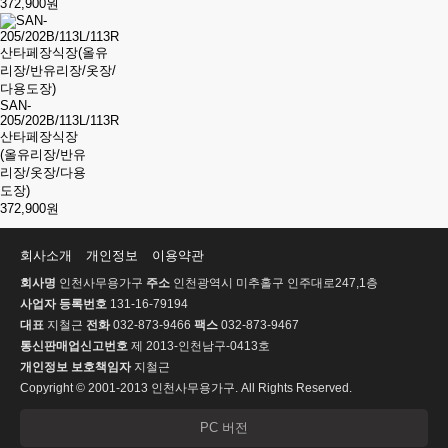
372,900원
SAN-
205/202B/113L/113R
산타페장식장
(올유리장/반유
리장/옷장/다용
도장)
372,900원
회사소개
개인정보
이용약관
회사명
인천사무용가구
주소
인천광역시 미추홀구 인주대로247,1층
사업자 등록번호
131-16-79194
대표
지철근
전화
032-873-9466
팩스
032-873-9467
통신판매업신고번호
제 2013-인천남구-0413호
개인정보 보호책임자
지철근
Copyright © 2001-2013 인천사무용가구. All Rights Reserved.
PC 버전