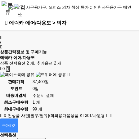
에릭카 에어/다용도 > 의자
/
상품간략정보 및 구매기능
에릭카 에어/다용도
상품 선택옵션 2 개, 추가옵션 2 개
0
판매가격
37,400원
포인트
0점
배송비결제
주문시 결제
최소구매수량
1 개
최대구매수량
99 개
이전상품
사인[팔무/팔유]/회의용
다음상품
KI-301/사원용
구매하기
선택옵션