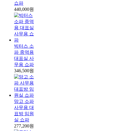
쇼파
440,000원
빅터스 소
파 중역용
대표실 사
무용 쇼파
346,500원
망고 소파
사무용 대
표방 임원
실 쇼파
277,200원