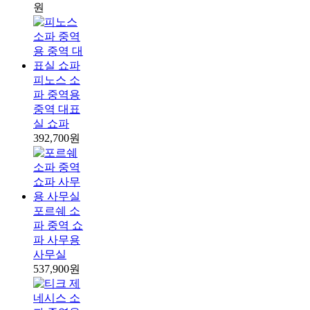
원
피노스 소
파 중역용
중역 대표
실 쇼파
392,700원
포르쉐 소
파 중역 쇼
파 사무용
사무실
537,900원