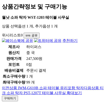
상품간략정보 및 구매기능
월낫 소파 탁자 WST-1203 테이블 사무실
상품 선택옵션 1 개, 추가옵션 1 개
위시리스트
0
sns 공유
추천하기
제조사
하이퍼스
원산지
중 국
판매가격
247,500원
포인트
0점
배송비결제
주문시 결제
최소구매수량
1 개
최대구매수량
99 개
이전상품
IWM-G610B 소파 테이블 유리포함 탁자
다음상품
티
크 소파 탁자 PST-1207T 테이블 사무실
확대보기
구매하기