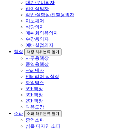
대기/로비의자
접이식의자
작업/실험실/진찰용의자
이노체어
식당의자
메쉬회의용의자
수강용의자
예배실접의자
책장
책장 하위분류 열기
사무용책장
중역용책장
크레덴자
인테리어 장식장
화일박스
5단 책장
3단 책장
2단 책장
다용도장
소파
소파 하위분류 열기
중역소파
심플 디자인 소파