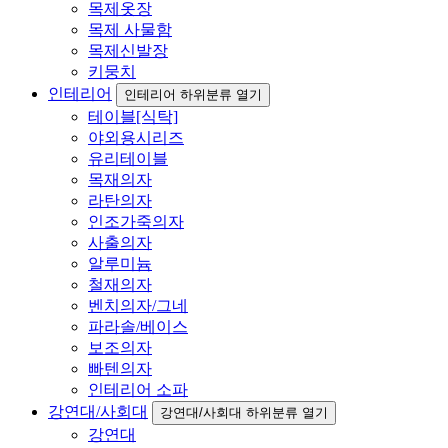
목제옷장
목제 사물함
목제신발장
키뭉치
인테리어
인테리어 하위분류 열기
테이블[식탁]
야외용시리즈
유리테이블
목재의자
라탄의자
인조가죽의자
사출의자
알루미늄
철재의자
벤치의자/그네
파라솔/베이스
보조의자
빠텐의자
인테리어 소파
강연대/사회대
강연대/사회대 하위분류 열기
강연대