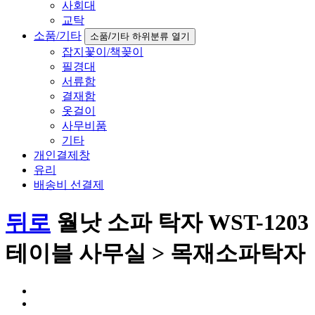
사회대
교탁
소품/기타
소품/기타 하위분류 열기
잡지꽃이/책꽂이
필경대
서류함
결재함
옷걸이
사무비품
기타
개인결제창
유리
배송비 선결제
뒤로
월낫 소파 탁자 WST-1203
테이블 사무실 > 목재소파탁자