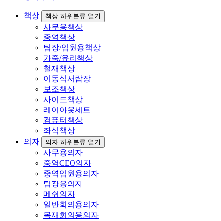
책상
책상 하위분류 열기
사무용책상
중역책상
팀장/임원용책상
가죽/유리책상
철재책상
이동식서랍장
보조책상
사이드책상
레이아웃세트
컴퓨터책상
좌식책상
의자
의자 하위분류 열기
사무용의자
중역CEO의자
중역임원용의자
팀장용의자
메쉬의자
일반회의용의자
목재회의용의자