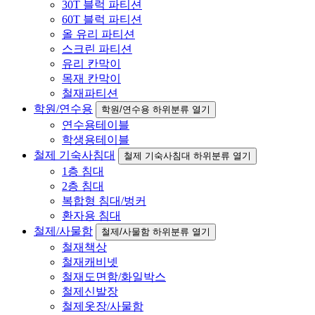
30T 블럭 파티션
60T 블럭 파티션
올 유리 파티션
스크린 파티션
유리 칸막이
목재 칸막이
철재파티션
학원/연수용
학원/연수용 하위분류 열기
연수용테이블
학생용테이블
철제 기숙사침대
철제 기숙사침대 하위분류 열기
1층 침대
2층 침대
복합형 침대/벙커
환자용 침대
철제/사물함
철제/사물함 하위분류 열기
철재책상
철재캐비넷
철재도면함/화일박스
철제신발장
철제옷장/사물함