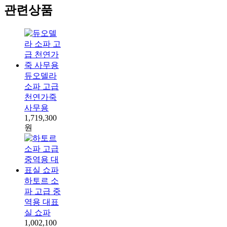
관련상품
듀오델라
소파 고급
천연가죽
사무용
1,719,300
원
하토르 소
파 고급 중
역용 대표
실 쇼파
1,002,100