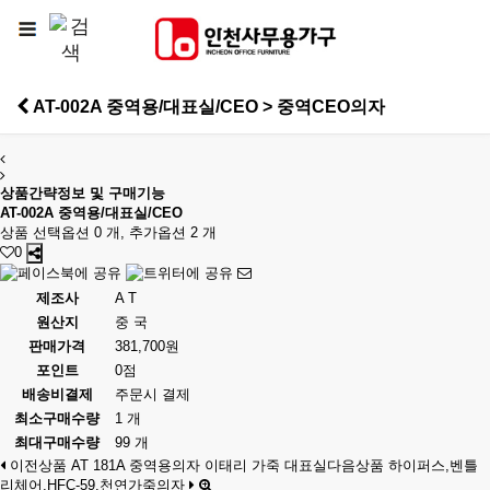
AT-002A 중역용/대표실/CEO > 중역CEO의자
상품간략정보 및 구매기능
AT-002A 중역용/대표실/CEO
상품 선택옵션 0 개, 추가옵션 2 개
0
제조사
A T
원산지
중 국
판매가격
381,700원
포인트
0점
배송비결제
주문시 결제
최소구매수량
1 개
최대구매수량
99 개
이전상품
AT 181A 중역용의자 이태리 가죽 대표실
다음상품
하이퍼스,벤틀
리체어,HFC-59,천연가죽의자