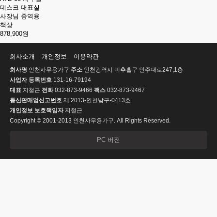
데스크 대표실
사장님 중역용
책상
878,900원
회사소개
개인정보
이용약관
회사명
인천사무용가구
주소
인천광역시 미추홀구 인주대로247,1층
사업자 등록번호
131-16-79194
대표
지철근
전화
032-873-9466
팩스
032-873-9467
통신판매업신고번호
제 2013-인천남구-0413호
개인정보 보호책임자
지철근
Copyright © 2001-2013 인천사무용가구. All Rights Reserved.
PC 버전