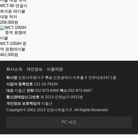
WCT-90 연결식
회의용 테이블
대형 탁자
209,000원
WCT-1050H 중
역 원형테이블
462,000원
회사소개
개인정보
이용약관
회사명
인천사무용가구
주소
인천광역시 미추홀구 인주대로247,1층
사업자 등록번호
131-16-79194
대표
지철근
전화
032-873-9466
팩스
032-873-9467
통신판매업신고번호
제 2013-인천남구-0413호
개인정보 보호책임자
지철근
Copyright © 2001-2013 인천사무용가구. All Rights Reserved.
PC 버전