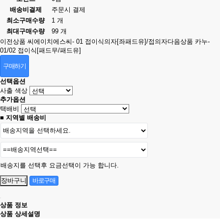
배송비결제
주문시 결제
최소구매수량
1 개
최대구매수량
99 개
이전상품
씨에이치에스씨- 01 접이식의자[좌패드유]/접의자
다음상품
카누-
01/02 접이식[패드무/패드유]
구매하기
선택옵션
사출 색상
추가옵션
택배비
■ 지역별 배송비
배송지를 선택후 요금선택이 가능 합니다.
상품 정보
상품 상세설명