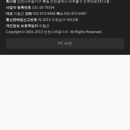
회사명
인천사무용가구
주소
인천광역시 미추홀구 인주대로247,1층
사업자 등록번호
131-16-79194
대표
지철근
전화
032-873-9466
팩스
032-873-9467
통신판매업신고번호
제 2013-인천남구-0413호
개인정보 보호책임자
지철근
Copyright © 2001-2013 인천사무용가구. All Rights Reserved.
PC 버전