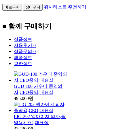
위시리스트
추천하기
■ 함께 구매하기
상품정보
사용후기
0
상품문의
0
배송정보
교환정보
GUD-100 가우디 중역의
자,CEO중역,대표실
495,000원
LIG-202 엘아이지 의자,중
역용,CEO,대표실
322,300원