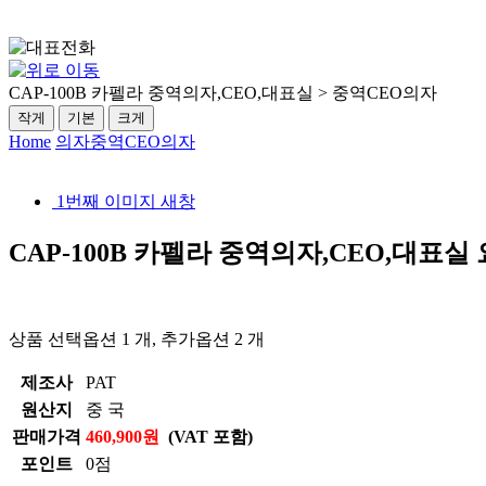
CAP-100B 카펠라 중역의자,CEO,대표실 > 중역CEO의자
작게
기본
크게
Home
의자
중역CEO의자
1번째 이미지 새창
CAP-100B 카펠라 중역의자,CEO,대표실
상품 선택옵션 1 개, 추가옵션 2 개
제조사
PAT
원산지
중 국
판매가격
460,900원
(VAT 포함)
포인트
0점