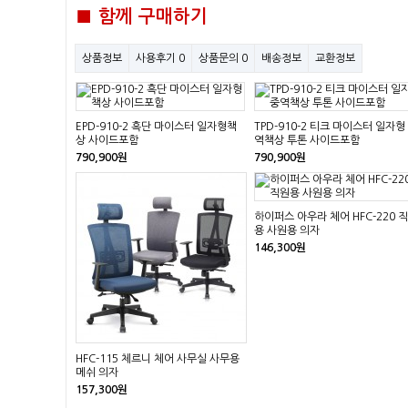
■ 함께 구매하기
상품정보
사용후기
0
상품문의
0
배송정보
교환정보
EPD-910-2 흑단 마이스터 일자형책
TPD-910-2 티크 마이스터 일자형
상 사이드포함
역책상 투톤 사이드포함
790,900원
790,900원
하이퍼스 아우라 체어 HFC-220 
용 사원용 의자
146,300원
HFC-115 체르니 체어 사무실 사무용
메쉬 의자
157,300원