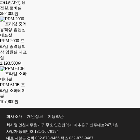
파(1인/3인),응
접실,로비실
352,000원
PRM-2000 프
라임 중역용책
상 임원실 대표
실
1,193,500원
PRM-610B 프
라임 소파테이
블
107,800원
회사소개
개인정보
이용약관
회사명
인천사무용가구
주소
인천광역시 미추홀구 인주대로247,1층
사업자 등록번호
131-16-79194
대표
지철근
전화
032-873-9466
팩스
032-873-9467