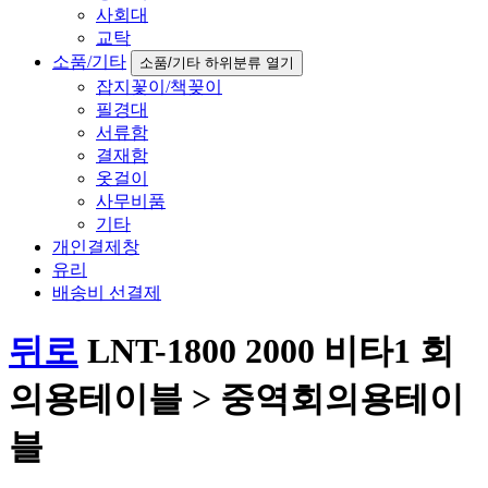
사회대
교탁
소품/기타
소품/기타 하위분류 열기
잡지꽃이/책꽂이
필경대
서류함
결재함
옷걸이
사무비품
기타
개인결제창
유리
배송비 선결제
뒤로
LNT-1800 2000 비타1 회
의용테이블 > 중역회의용테이
블