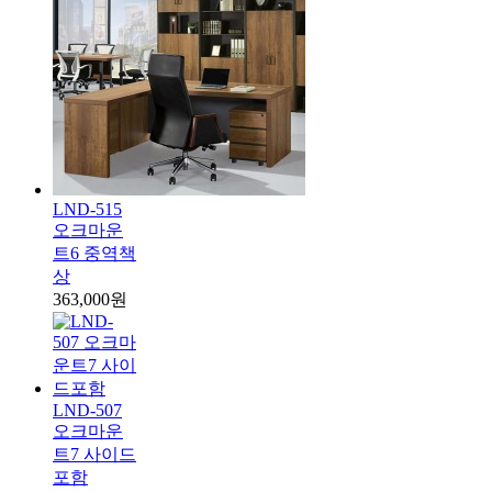
LND-515
오크마운
트6 중역책
상
363,000원
LND-507
오크마운
트7 사이드
포함