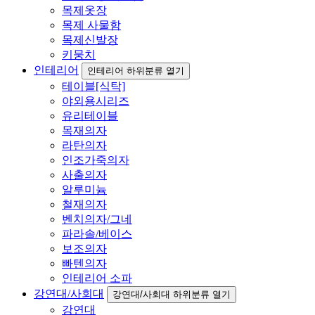
목제옷장
목제 사물함
목제신발장
키뭉치
인테리어
인테리어 하위분류 열기
테이블[식탁]
야외용시리즈
유리테이블
목재의자
라탄의자
인조가죽의자
사출의자
알루미늄
철재의자
벤치의자/그네
파라솔/베이스
보조의자
빠텐의자
인테리어 소파
강연대/사회대
강연대/사회대 하위분류 열기
강연대