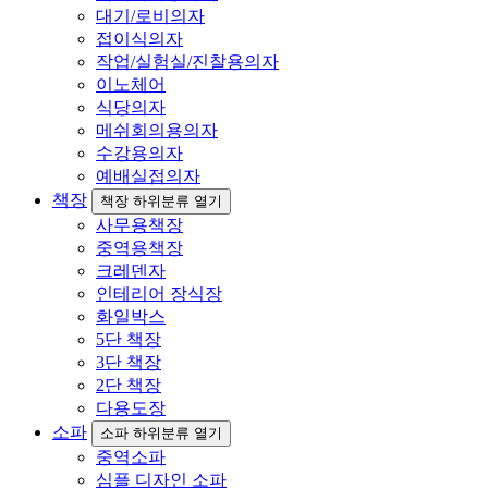
대기/로비의자
접이식의자
작업/실험실/진찰용의자
이노체어
식당의자
메쉬회의용의자
수강용의자
예배실접의자
책장
책장 하위분류 열기
사무용책장
중역용책장
크레덴자
인테리어 장식장
화일박스
5단 책장
3단 책장
2단 책장
다용도장
소파
소파 하위분류 열기
중역소파
심플 디자인 소파