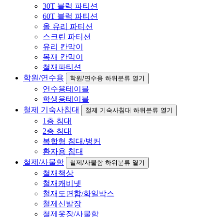
30T 블럭 파티션
60T 블럭 파티션
올 유리 파티션
스크린 파티션
유리 칸막이
목재 칸막이
철재파티션
학원/연수용
학원/연수용 하위분류 열기
연수용테이블
학생용테이블
철제 기숙사침대
철제 기숙사침대 하위분류 열기
1층 침대
2층 침대
복합형 침대/벙커
환자용 침대
철제/사물함
철제/사물함 하위분류 열기
철재책상
철재캐비넷
철재도면함/화일박스
철제신발장
철제옷장/사물함