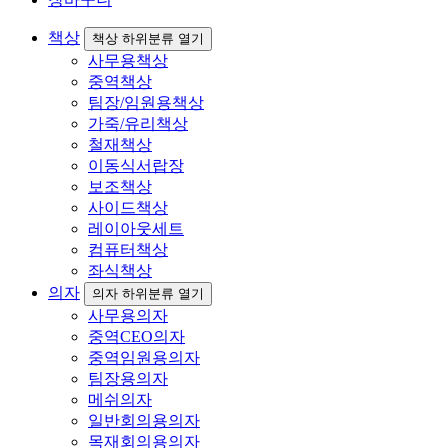
책상
책상 하위분류 열기
사무용책상
중역책상
팀장/임원용책상
가죽/유리책상
철재책상
이동식서랍장
보조책상
사이드책상
레이아웃세트
컴퓨터책상
좌식책상
의자
의자 하위분류 열기
사무용의자
중역CEO의자
중역임원용의자
팀장용의자
메쉬의자
일반회의용의자
목재회의용의자