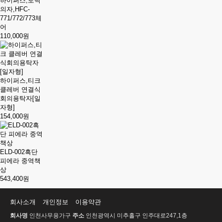
하이퍼스,토닉
의자,HFC-
771/772/773체
어
110,000원
하이퍼스,티크
클레버 연결식
회의용탁자[일
자형]
154,000원
ELD-002흑단
피에라 중역책
상
543,400원
회사소개
개인정보
이용약관
회사명
인천사무용가구
주소
인천광역시 미추홀구 인주대로247,1층