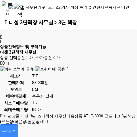
디셀 3단책장 사무실 > 3단 책장
상품간략정보 및 구매기능
디셀 3단책장 사무실
상품 선택옵션 3 개, 추가옵션 0 개
0
제조사
T F
판매가격
88,000원
포인트
0점
배송비결제
주문시 결제
최소구매수량
1 개
최대구매수량
99 개
이전상품
디셀 3단 스카책장 사무실
다음상품
ATLC-3000 골든티크 3단책장
(오픈장/하문장/올문장)
구매하기