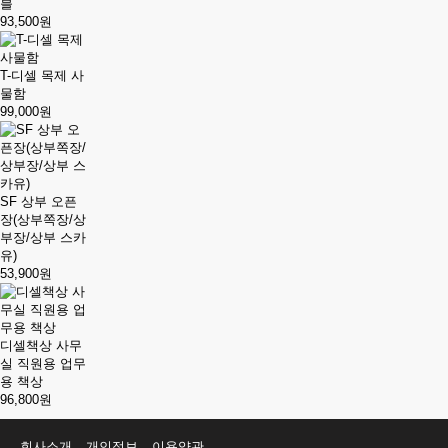
블
93,500원
T-디셀 목제 사
물함
99,000원
SF 상부 오픈
장(상부쪽장/상
부장/상부 스카
유)
53,900원
디셀책상 사무
실 직원용 업무
용 책상
96,800원
회사소개
개인정보
이용약관