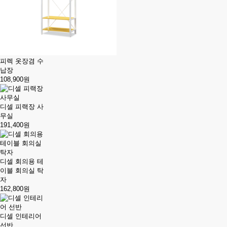
피렉 옷장겸 수
납장
108,900원
디셀 피랙장 사
무실
191,400원
디셀 회의용 테
이블 회의실 탁
자
162,800원
디셀 인테리어
선반