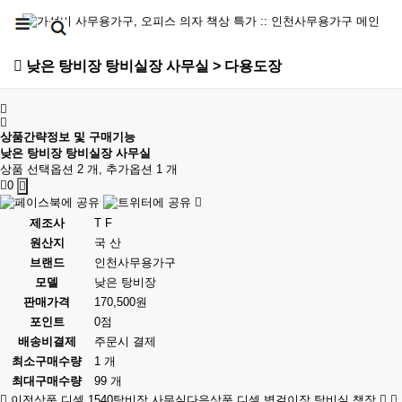
낮은 탕비장 탕비실장 사무실 > 다용도장
상품간략정보 및 구매기능
낮은 탕비장 탕비실장 사무실
상품 선택옵션 2 개, 추가옵션 1 개
0
제조사
T F
원산지
국 산
브랜드
인천사무용가구
모델
낮은 탕비장
판매가격
170,500원
포인트
0점
배송비결제
주문시 결제
최소구매수량
1 개
최대구매수량
99 개
이전상품
디셀 1540탕비장 사무실
다음상품
디셀 벽걸이장 탕비실 책장