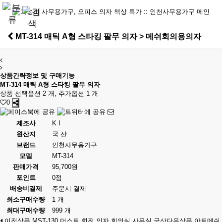
MT-314 매틱 A형 스타킹 팔무 의자 > 메쉬회의용의자
상품간략정보 및 구매기능
MT-314 매틱 A형 스타킹 팔무 의자
상품 선택옵션 2 개, 추가옵션 1 개
0
제조사
K I
원산지
국 산
브랜드
인천사무용가구
모델
MT-314
판매가격
95,700원
포인트
0점
배송비결제
주문시 결제
최소구매수량
1 개
최대구매수량
999 개
이전상품
MST-130 머스트 회전 의자 회의실 사무실 국산
다음상품
아트메쉬