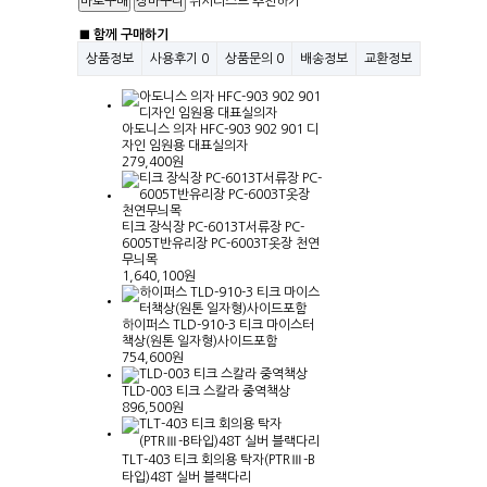
위시리스트
추천하기
■ 함께 구매하기
상품정보
사용후기
0
상품문의
0
배송정보
교환정보
아도니스 의자 HFC-903 902 901 디
자인 임원용 대표실의자
279,400원
티크 장식장 PC-6013T서류장 PC-
6005T반유리장 PC-6003T옷장 천연
무늬목
1,640,100원
하이퍼스 TLD-910-3 티크 마이스터
책상(원톤 일자형)사이드포함
754,600원
TLD-003 티크 스칼라 중역책상
896,500원
TLT-403 티크 회의용 탁자(PTRⅢ-B
타입)48T 실버 블랙다리