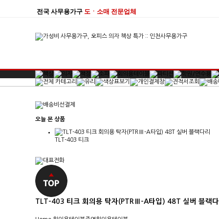
전국 사무용가구
도ㆍ소매 전문업체
오늘 본 상품
TLT-403 티크
TLT-403 티크 회의용 탁자(PTRⅢ-A타입) 48T 실버 블