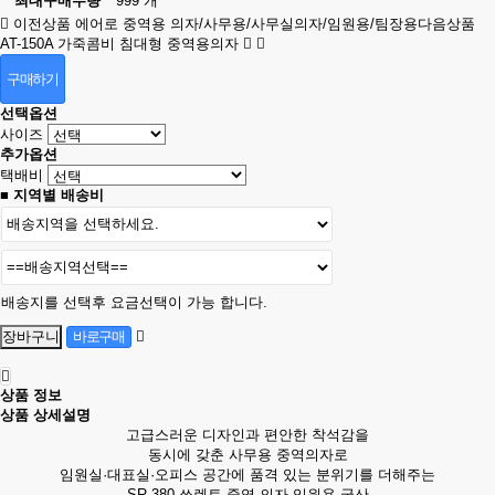
최대구매수량
999 개
이전상품
에어로 중역용 의자/사무용/사무실의자/임원용/팀장용
다음상품
AT-150A 가죽콤비 침대형 중역용의자
구매하기
선택옵션
사이즈
추가옵션
택배비
■ 지역별 배송비
배송지를 선택후 요금선택이 가능 합니다.
상품 정보
상품 상세설명
고급스러운 디자인과 편안한 착석감을
동시에 갖춘 사무용 중역의자로
임원실·대표실·오피스 공간에 품격 있는 분위기를 더해주는
SR-380 쏘렌토 중역 의자 임원용 국산