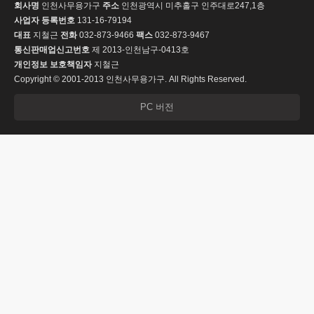
회사명
인천사무용가구
주소
인천광역시 미추홀구 인주대로247,1층
사업자 등록번호
131-16-79194
대표
지철근
전화
032-873-9466
팩스
032-873-9467
통신판매업신고번호
제 2013-인천남구-0413호
개인정보 보호책임자
지철근
Copyright © 2001-2013 인천사무용가구. All Rights Reserved.
PC 버전