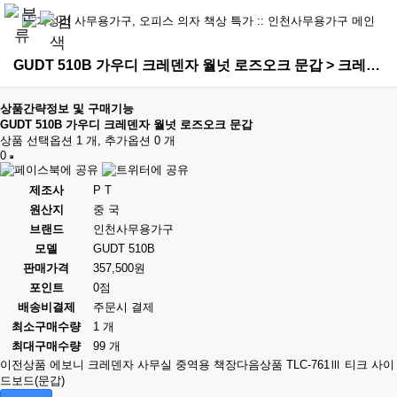
GUDT 510B 가우디 크레덴자 월넛 로즈오크 문갑 > 크레덴자
상품간략정보 및 구매기능
GUDT 510B 가우디 크레덴자 월넛 로즈오크 문갑
상품 선택옵션 1 개, 추가옵션 0 개
0
제조사
P T
원산지
중 국
브랜드
인천사무용가구
모델
GUDT 510B
판매가격
357,500원
포인트
0점
배송비결제
주문시 결제
최소구매수량
1 개
최대구매수량
99 개
이전상품
에보니 크레덴자 사무실 중역용 책장
다음상품
TLC-761Ⅲ 티크 사이
드보드(문갑)