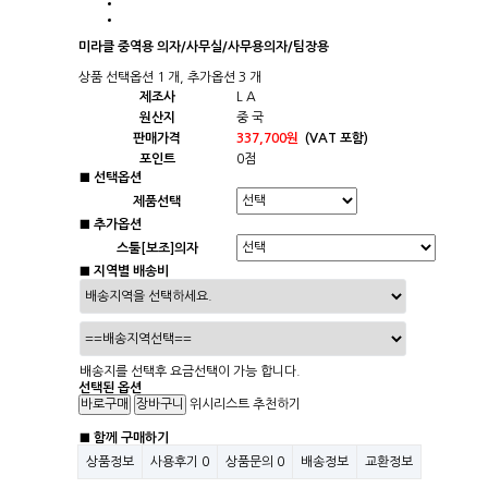
미라클 중역용 의자/사무실/사무용의자/팀장용
상품 선택옵션 1 개, 추가옵션 3 개
제조사
L A
원산지
중 국
판매가격
337,700원
(VAT 포함)
포인트
0점
■ 선택옵션
제품선택
■ 추가옵션
스툴[보조]의자
■ 지역별 배송비
배송지를 선택후 요금선택이 가능 합니다.
선택된 옵션
위시리스트
추천하기
■ 함께 구매하기
상품정보
사용후기
0
상품문의
0
배송정보
교환정보