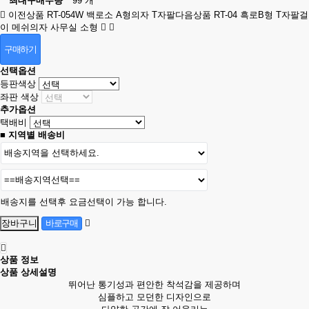
최대구매수량
99 개
이전상품
RT-054W 백로소 A형의자 T자팔
다음상품
RT-04 흑로B형 T자팔걸
이 메쉬의자 사무실 소형
구매하기
선택옵션
등판색상
좌판 색상
추가옵션
택배비
■ 지역별 배송비
배송지를 선택후 요금선택이 가능 합니다.
상품 정보
상품 상세설명
뛰어난 통기성과 편안한 착석감을 제공하며
심플하고 모던한 디자인으로