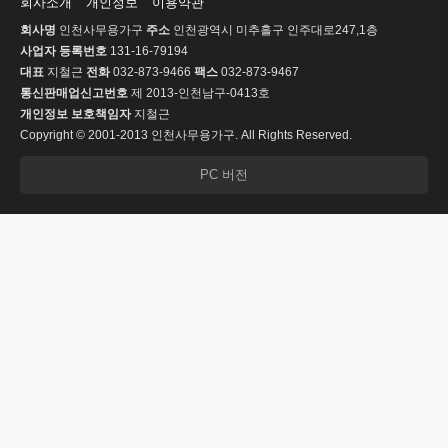
회사소개
개인정보
이용약관
회사명
인천사무용가구
주소
인천광역시 미추홀구 인주대로247,1층
사업자 등록번호
131-16-79194
대표
지철근
전화
032-873-9466
팩스
032-873-9467
통신판매업신고번호
제 2013-인천남구-0413호
개인정보 보호책임자
지철근
Copyright © 2001-2013 인천사무용가구. All Rights Reserved.
PC 버전