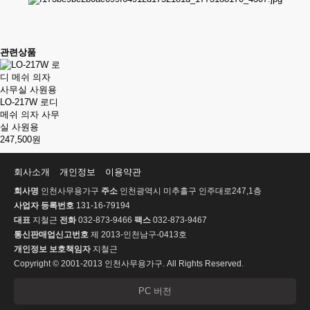
관련상품
LO-217W 로디
메쉬 의자 사무
실 사원용
247,500원
회사소개
개인정보
이용약관
회사명
인천사무용가구
주소
인천광역시 미추홀구 인주대로247,1층
사업자 등록번호
131-16-79194
대표
지철근
전화
032-873-9466
팩스
032-873-9467
통신판매업신고번호
제 2013-인천남구-0413호
개인정보 보호책임자
지철근
Copyright © 2001-2013 인천사무용가구. All Rights Reserved.
PC 버전