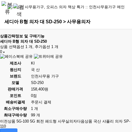
세디아 B형 의자 대 SD-250 > 사무용의자
상품간략정보 및 구매기능
세디아 B형 의자 대 SD-250
상품 선택옵션 1 개, 추가옵션 1 개
0
제조사
KI
원산지
국 산
브랜드
인천사무용 가구
모델
SD-250
판매가격
158,400원
포인트
0점
배송비결제
주문시 결제
최소구매수량
1 개
최대구매수량
99 개
이전상품
5G-100 5G 회전 패드형 사무실의자
다음상품
국산 샤플리 의자 SP-
110