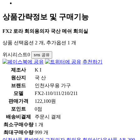
상품간략정보 및 구매기능
FX2 로라 회의용의자 국산 메쉬 회의실
상품 선택옵션 2 개, 추가옵션 1 개
위시리스트
0
sns 공유
추천하기
제조사
K I
원산지
국 산
브랜드
인천사무용 가구
모델
FX2-110/111/210/211
판매가격
122,100원
포인트
0점
배송비결제
주문시 결제
최소구매수량
1 개
최대구매수량
999 개
이전상품
루바메쉬 고정의자 회의용 회의실
다음상품
AR-200