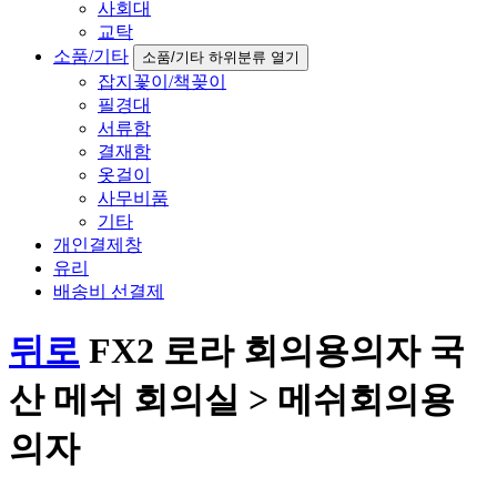
사회대
교탁
소품/기타
소품/기타 하위분류 열기
잡지꽃이/책꽂이
필경대
서류함
결재함
옷걸이
사무비품
기타
개인결제창
유리
배송비 선결제
뒤로
FX2 로라 회의용의자 국
산 메쉬 회의실 > 메쉬회의용
의자