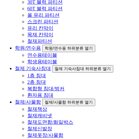
30T 블럭 파티션
60T 블럭 파티션
올 유리 파티션
스크린 파티션
유리 칸막이
목재 칸막이
철재파티션
학원/연수용
학원/연수용 하위분류 열기
연수용테이블
학생용테이블
철제 기숙사침대
철제 기숙사침대 하위분류 열기
1층 침대
2층 침대
복합형 침대/벙커
환자용 침대
철제/사물함
철제/사물함 하위분류 열기
철재책상
철재캐비넷
철재도면함/화일박스
철제신발장
철제옷장/사물함