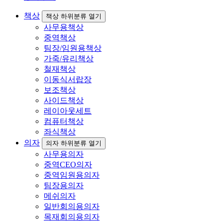
책상
책상 하위분류 열기
사무용책상
중역책상
팀장/임원용책상
가죽/유리책상
철재책상
이동식서랍장
보조책상
사이드책상
레이아웃세트
컴퓨터책상
좌식책상
의자
의자 하위분류 열기
사무용의자
중역CEO의자
중역임원용의자
팀장용의자
메쉬의자
일반회의용의자
목재회의용의자