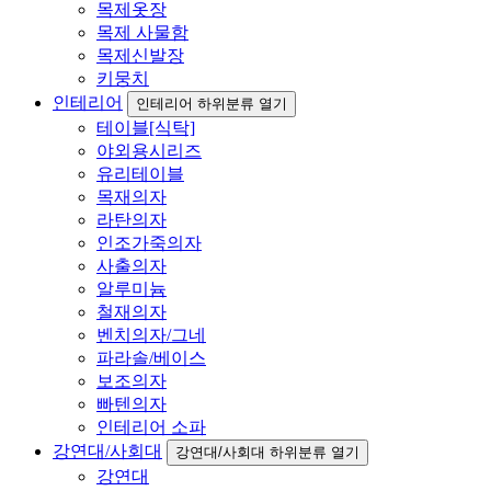
목제옷장
목제 사물함
목제신발장
키뭉치
인테리어
인테리어 하위분류 열기
테이블[식탁]
야외용시리즈
유리테이블
목재의자
라탄의자
인조가죽의자
사출의자
알루미늄
철재의자
벤치의자/그네
파라솔/베이스
보조의자
빠텐의자
인테리어 소파
강연대/사회대
강연대/사회대 하위분류 열기
강연대