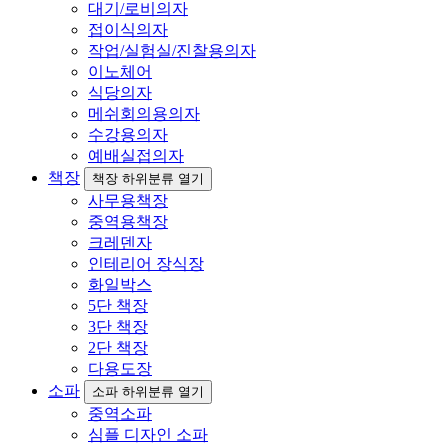
대기/로비의자
접이식의자
작업/실험실/진찰용의자
이노체어
식당의자
메쉬회의용의자
수강용의자
예배실접의자
책장
책장 하위분류 열기
사무용책장
중역용책장
크레덴자
인테리어 장식장
화일박스
5단 책장
3단 책장
2단 책장
다용도장
소파
소파 하위분류 열기
중역소파
심플 디자인 소파