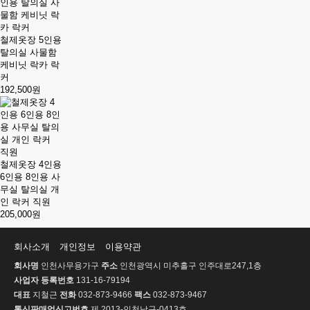
철제옷장 5인용
탈의실 사물함
케비닛 락카 락
커
192,500원
철제옷장 4인용
6인용 8인용 사
무실 탈의실 개
인 락커 직원
205,000원
회사소개
개인정보
이용약관
회사명
인천사무용가구
주소
인천광역시 미추홀구 인주대로247,1층
사업자 등록번호
131-16-79194
대표
지철근
전화
032-873-9466
팩스
032-873-9467
통신판매업신고번호
제 2013-인천남구-0413호