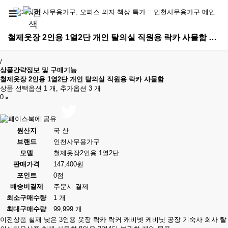
철제옷장 2인용 1열2단 개인 탈의실 직원용 락카 사물함 > 철제옷장/사물함
/
상품간략정보 및 구매기능
철제옷장 2인용 1열2단 개인 탈의실 직원용 락카 사물함
상품 선택옵션 1 개, 추가옵션 3 개
0
원산지
국 산
브랜드
인천사무용가구
모델
철제옷장2인용 1열2단
판매가격
147,400원
포인트
0점
배송비결제
주문시 결제
최소구매수량
1 개
최대구매수량
99,999 개
이전상품
철재 낮은 3인용 옷장 락카 락커 캐비넷 케비닛 공장 기숙사 회사 탈