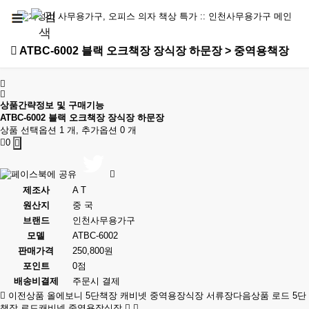
ATBC-6002 블랙 오크책장 장식장 하문장 > 중역용책장
상품간략정보 및 구매기능
ATBC-6002 블랙 오크책장 장식장 하문장
상품 선택옵션 1 개, 추가옵션 0 개
0
제조사
A T
원산지
중 국
브랜드
인천사무용가구
모델
ATBC-6002
판매가격
250,800원
포인트
0점
배송비결제
주문시 결제
이전상품
올에보니 5단책장 캐비넷 중역용장식장 서류장
다음상품
로드 5단
책장,로드캐비넷,중역용장식장