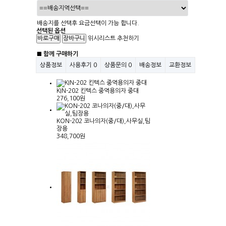
배송지를 선택후 요금선택이 가능 합니다.
선택된 옵션
위시리스트
추천하기
■ 함께 구매하기
상품정보
사용후기
0
상품문의
0
배송정보
교환정보
KIN-202 킨텍스 중역용의자 중대
276,100원
KON-202 코나의자(중/대),사무실,팀
장용
348,700원