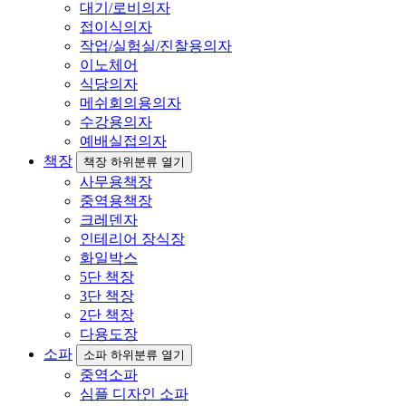
대기/로비의자
접이식의자
작업/실험실/진찰용의자
이노체어
식당의자
메쉬회의용의자
수강용의자
예배실접의자
책장
책장 하위분류 열기
사무용책장
중역용책장
크레덴자
인테리어 장식장
화일박스
5단 책장
3단 책장
2단 책장
다용도장
소파
소파 하위분류 열기
중역소파
심플 디자인 소파