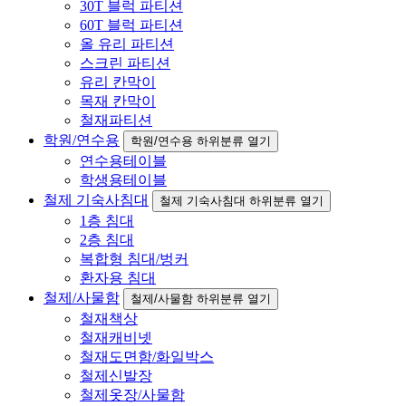
30T 블럭 파티션
60T 블럭 파티션
올 유리 파티션
스크린 파티션
유리 칸막이
목재 칸막이
철재파티션
학원/연수용
학원/연수용 하위분류 열기
연수용테이블
학생용테이블
철제 기숙사침대
철제 기숙사침대 하위분류 열기
1층 침대
2층 침대
복합형 침대/벙커
환자용 침대
철제/사물함
철제/사물함 하위분류 열기
철재책상
철재캐비넷
철재도면함/화일박스
철제신발장
철제옷장/사물함