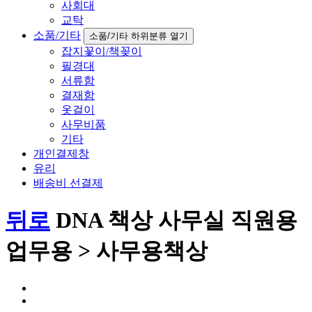
사회대
교탁
소품/기타
소품/기타 하위분류 열기
잡지꽃이/책꽂이
필경대
서류함
결재함
옷걸이
사무비품
기타
개인결제창
유리
배송비 선결제
뒤로
DNA 책상 사무실 직원용
업무용 > 사무용책상