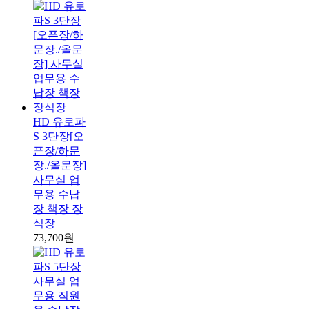
HD 유로파
S 3단장[오
픈장/하문
장./올문장]
사무실 업
무용 수납
장 책장 장
식장
73,700원