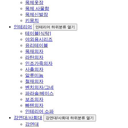
목제옷장
목제 사물함
목제신발장
키뭉치
인테리어
인테리어 하위분류 열기
테이블[식탁]
야외용시리즈
유리테이블
목재의자
라탄의자
인조가죽의자
사출의자
알루미늄
철재의자
벤치의자/그네
파라솔/베이스
보조의자
빠텐의자
인테리어 소파
강연대/사회대
강연대/사회대 하위분류 열기
강연대