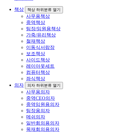
책상
책상 하위분류 열기
사무용책상
중역책상
팀장/임원용책상
가죽/유리책상
철재책상
이동식서랍장
보조책상
사이드책상
레이아웃세트
컴퓨터책상
좌식책상
의자
의자 하위분류 열기
사무용의자
중역CEO의자
중역임원용의자
팀장용의자
메쉬의자
일반회의용의자
목재회의용의자