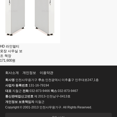
HD 라인멀티
옷장 사무실 보
조 책장
171,600원
회사소개
개인정보
이용약관
회사명
인천사무용가구
주소
인천광역시 미추홀구 인주대로247,1층
사업자 등록번호
131-16-79194
대표
지철근
전화
032-873-9466
팩스
032-873-9467
통신판매업신고번호
제 2013-인천남구-0413호
개인정보 보호책임자
지철근
Copyright © 2001-2013 인천사무용가구. All Rights Reserved.