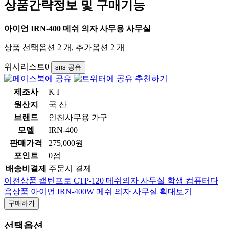
상품간략정보 및 구매기능
아이언 IRN-400 메쉬 의자 사무용 사무실
상품 선택옵션 2 개, 추가옵션 2 개
위시리스트
0
sns 공유
추천하기
제조사
K I
원산지
국 산
브랜드
인천사무용 가구
모델
IRN-400
판매가격
275,000원
포인트
0점
배송비결제
주문시 결제
이전상품
캡틴프로 CTP-120 메쉬의자 사무실 학생 컴퓨터
다
음상품
아이언 IRN-400W 메쉬 의자 사무실
확대보기
구매하기
선택옵션