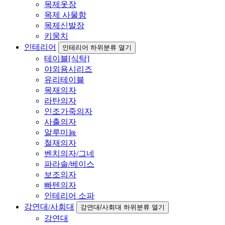
목제옷장
목제 사물함
목제신발장
키뭉치
인테리어
인테리어 하위분류 열기
테이블[식탁]
야외용시리즈
유리테이블
목재의자
라탄의자
인조가죽의자
사출의자
알루미늄
철재의자
벤치의자/그네
파라솔/베이스
보조의자
빠텐의자
인테리어 소파
강연대/사회대
강연대/사회대 하위분류 열기
강연대