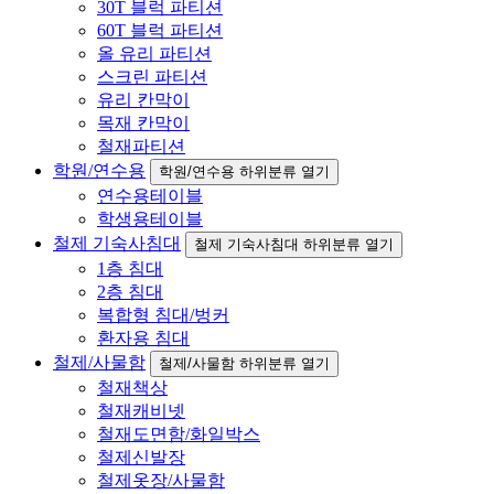
30T 블럭 파티션
60T 블럭 파티션
올 유리 파티션
스크린 파티션
유리 칸막이
목재 칸막이
철재파티션
학원/연수용
학원/연수용 하위분류 열기
연수용테이블
학생용테이블
철제 기숙사침대
철제 기숙사침대 하위분류 열기
1층 침대
2층 침대
복합형 침대/벙커
환자용 침대
철제/사물함
철제/사물함 하위분류 열기
철재책상
철재캐비넷
철재도면함/화일박스
철제신발장
철제옷장/사물함