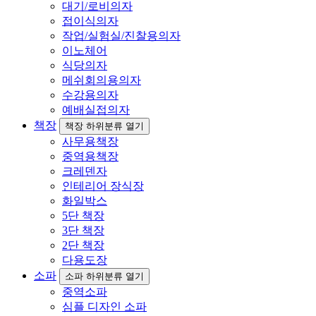
대기/로비의자
접이식의자
작업/실험실/진찰용의자
이노체어
식당의자
메쉬회의용의자
수강용의자
예배실접의자
책장
책장 하위분류 열기
사무용책장
중역용책장
크레덴자
인테리어 장식장
화일박스
5단 책장
3단 책장
2단 책장
다용도장
소파
소파 하위분류 열기
중역소파
심플 디자인 소파