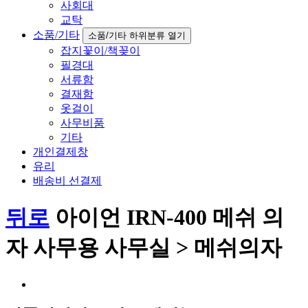
사회대
교탁
소품/기타
소품/기타 하위분류 열기
잡지꽃이/책꽂이
필경대
서류함
결재함
옷걸이
사무비품
기타
개인결제창
유리
배송비 선결제
뒤로
아이언 IRN-400 메쉬 의
자 사무용 사무실 > 메쉬의자