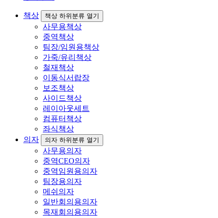
책상
책상 하위분류 열기
사무용책상
중역책상
팀장/임원용책상
가죽/유리책상
철재책상
이동식서랍장
보조책상
사이드책상
레이아웃세트
컴퓨터책상
좌식책상
의자
의자 하위분류 열기
사무용의자
중역CEO의자
중역임원용의자
팀장용의자
메쉬의자
일반회의용의자
목재회의용의자