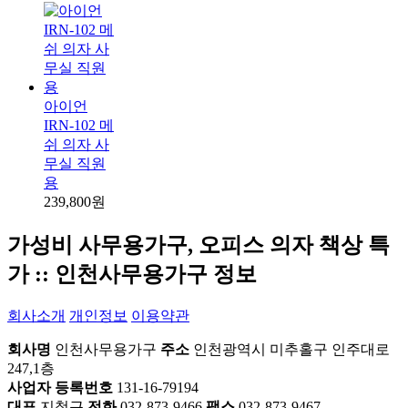
아이언
IRN-102 메
쉬 의자 사
무실 직원
용
239,800원
가성비 사무용가구, 오피스 의자 책상 특
가 :: 인천사무용가구 정보
회사소개
개인정보
이용약관
회사명
인천사무용가구
주소
인천광역시 미추홀구 인주대로
247,1층
사업자 등록번호
131-16-79194
대표
지철근
전화
032-873-9466
팩스
032-873-9467