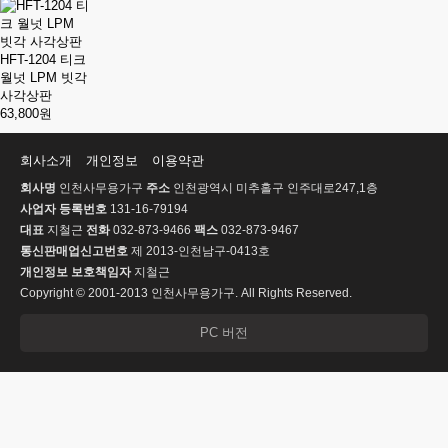
HFT-1204 티크
월넛 LPM 빗각
사각상판
63,800원
회사소개
개인정보
이용약관
회사명
인천사무용가구
주소
인천광역시 미추홀구 인주대로247,1층
사업자 등록번호
131-16-79194
대표
지철근
전화
032-873-9466
팩스
032-873-9467
통신판매업신고번호
제 2013-인천남구-0413호
개인정보 보호책임자
지철근
Copyright © 2001-2013 인천사무용가구. All Rights Reserved.
PC 버전