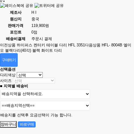
0
제조사
H I
원산지
중국
판매가격
119,900원
포인트
0점
배송비결제
주문시 결제
이전상품
하이퍼스 켄터키 테이블 다리 HFL 3351
다음상품
HFL- 8004B 엘미
오 블랙다리(40각) 블랙 화이트 다리
구매하기
선택옵션
다리색상
사이즈
■ 지역별 배송비
배송지를 선택후 요금선택이 가능 합니다.