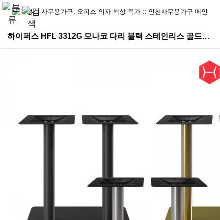
하이퍼스 HFL 3312G 모나코 다리 블랙 스테인리스 골드다리 > 테이블[식탁]