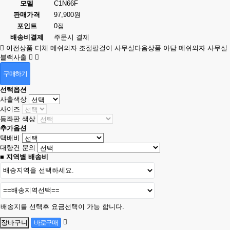
모델
C1N66F
판매가격
97,900원
포인트
0점
배송비결제
주문시 결제
이전상품
디체 메쉬의자 조절팔걸이 사무실
다음상품
아담 메쉬의자 사무실
블랙사출
구매하기
선택옵션
사출색상
사이즈
등좌판 색상
추가옵션
택배비
대량건 문의
■ 지역별 배송비
배송지를 선택후 요금선택이 가능 합니다.