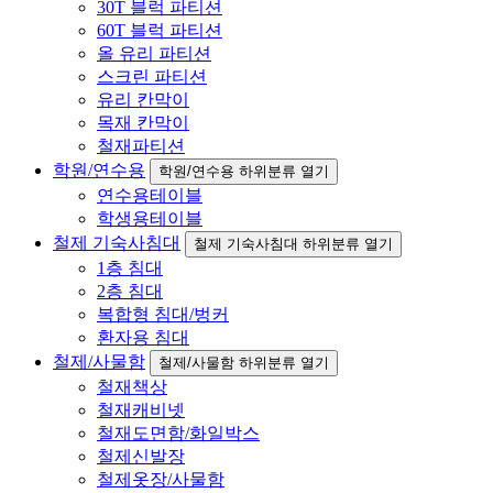
30T 블럭 파티션
60T 블럭 파티션
올 유리 파티션
스크린 파티션
유리 칸막이
목재 칸막이
철재파티션
학원/연수용
학원/연수용 하위분류 열기
연수용테이블
학생용테이블
철제 기숙사침대
철제 기숙사침대 하위분류 열기
1층 침대
2층 침대
복합형 침대/벙커
환자용 침대
철제/사물함
철제/사물함 하위분류 열기
철재책상
철재캐비넷
철재도면함/화일박스
철제신발장
철제옷장/사물함