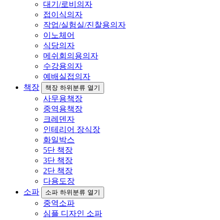
대기/로비의자
접이식의자
작업/실험실/진찰용의자
이노체어
식당의자
메쉬회의용의자
수강용의자
예배실접의자
책장
책장 하위분류 열기
사무용책장
중역용책장
크레덴자
인테리어 장식장
화일박스
5단 책장
3단 책장
2단 책장
다용도장
소파
소파 하위분류 열기
중역소파
심플 디자인 소파