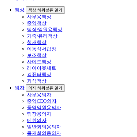
책상
책상 하위분류 열기
사무용책상
중역책상
팀장/임원용책상
가죽/유리책상
철재책상
이동식서랍장
보조책상
사이드책상
레이아웃세트
컴퓨터책상
좌식책상
의자
의자 하위분류 열기
사무용의자
중역CEO의자
중역임원용의자
팀장용의자
메쉬의자
일반회의용의자
목재회의용의자