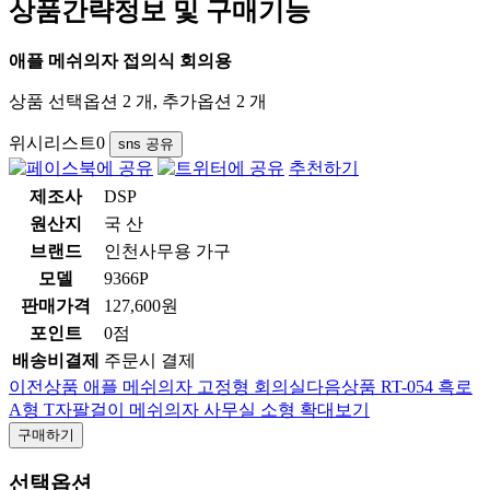
상품간략정보 및 구매기능
애플 메쉬의자 접의식 회의용
상품 선택옵션 2 개, 추가옵션 2 개
위시리스트
0
sns 공유
추천하기
제조사
DSP
원산지
국 산
브랜드
인천사무용 가구
모델
9366P
판매가격
127,600원
포인트
0점
배송비결제
주문시 결제
이전상품
애플 메쉬의자 고정형 회의실
다음상품
RT-054 흑로
A형 T자팔걸이 메쉬의자 사무실 소형
확대보기
구매하기
선택옵션