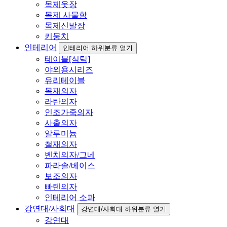
목제옷장
목제 사물함
목제신발장
키뭉치
인테리어
인테리어 하위분류 열기
테이블[식탁]
야외용시리즈
유리테이블
목재의자
라탄의자
인조가죽의자
사출의자
알루미늄
철재의자
벤치의자/그네
파라솔/베이스
보조의자
빠텐의자
인테리어 소파
강연대/사회대
강연대/사회대 하위분류 열기
강연대