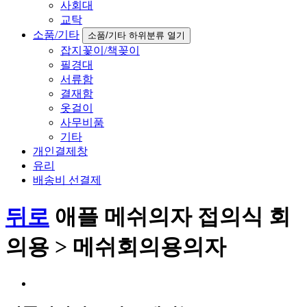
사회대
교탁
소품/기타
소품/기타 하위분류 열기
잡지꽃이/책꽂이
필경대
서류함
결재함
옷걸이
사무비품
기타
개인결제창
유리
배송비 선결제
뒤로
애플 메쉬의자 접의식 회
의용 > 메쉬회의용의자