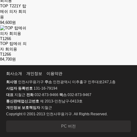
TOP T221Y 탑
메쉬 의자 회의
용
94,600원
TOP 탑메쉬 의
자 회의용
T1266
84,700원
회사소개
개인정보
이용약관
회사명
인천사무용가구
주소
인천광역시 미추홀구 인주대로247,1층
사업자 등록번호
131-16-79194
대표
지철근
전화
032-873-9466
팩스
032-873-9467
통신판매업신고번호
제 2013-인천남구-0413호
개인정보 보호책임자
지철근
Copyright © 2001-2013 인천사무용가구. All Rights Reserved.
PC 버전